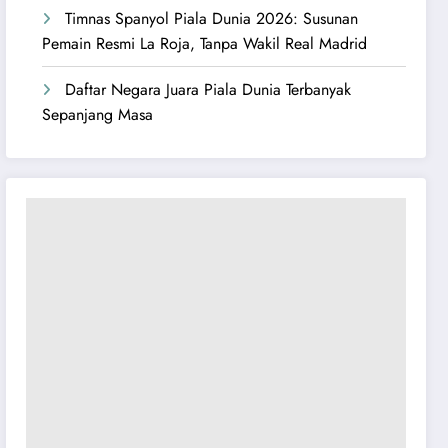
Timnas Spanyol Piala Dunia 2026: Susunan
Pemain Resmi La Roja, Tanpa Wakil Real Madrid
Daftar Negara Juara Piala Dunia Terbanyak
Sepanjang Masa