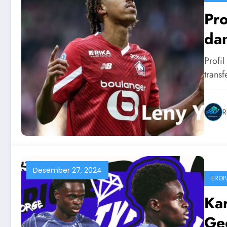
Pro
dan
Profi
trans
R
Desember 27, 2024
EROP
Kar
Ge