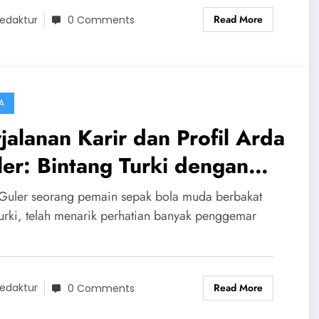
Read More
edaktur
0 Comments
A
jalanan Karir dan Profil Arda
er: Bintang Turki dengan
ensi Besar!
Guler seorang pemain sepak bola muda berbakat
Turki, telah menarik perhatian banyak penggemar
Read More
edaktur
0 Comments