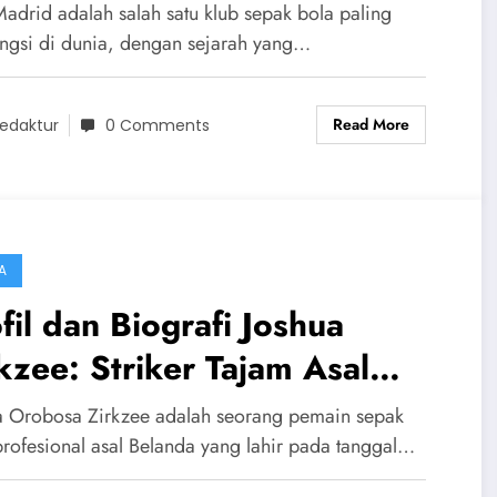
warnai Sejarah Klub
Madrid adalah salah satu klub sepak bola paling
ngsi di dunia, dengan sejarah yang…
Read More
edaktur
0 Comments
A
fil dan Biografi Joshua
kzee: Striker Tajam Asal
landa!
a Orobosa Zirkzee adalah seorang pemain sepak
profesional asal Belanda yang lahir pada tanggal…