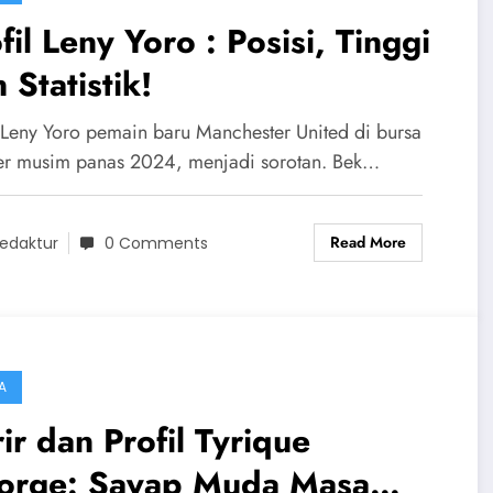
fil Leny Yoro : Posisi, Tinggi
 Statistik!
l Leny Yoro pemain baru Manchester United di bursa
fer musim panas 2024, menjadi sorotan. Bek…
Read More
edaktur
0 Comments
A
ir dan Profil Tyrique
orge: Sayap Muda Masa