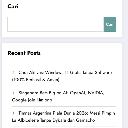
Cari
Cari
Recent Posts
Cara Aktivasi Windows 11 Gratis Tanpa Software
(100% Berhasil & Aman)
Singapore Bets Big on AI: OpenAI, NVIDIA,
Google Join Nation’s
Timnas Argentina Piala Dunia 2026: Messi Pimpin
La Albiceleste Tanpa Dybala dan Garnacho