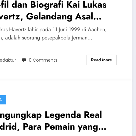
fil dan Biografi Kai Lukas
vertz, Gelandang Asal
rman
ukas Havertz lahir pada 11 Juni 1999 di Aachen,
n, adalah seorang pesepakbola Jerman…
Read More
edaktur
0 Comments
A
ngungkap Legenda Real
drid, Para Pemain yang