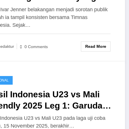
sinar di Eropa
l Ivar Jenner belakangan menjadi sorotan publik
ah ia tampil konsisten bersama Timnas
esia. Sejak…
Read More
edaktur
0 Comments
ONAL
il Indonesia U23 vs Mali
endly 2025 Leg 1: Garuda
mbang 0-3
 Indonesia U23 vs Mali U23 pada laga uji coba
, 15 November 2025, berakhir…