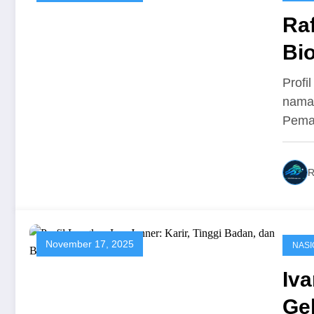
Raf
Bio
Pe
Profi
naman
Pema
R
November 17, 2025
NASI
Iva
Ge