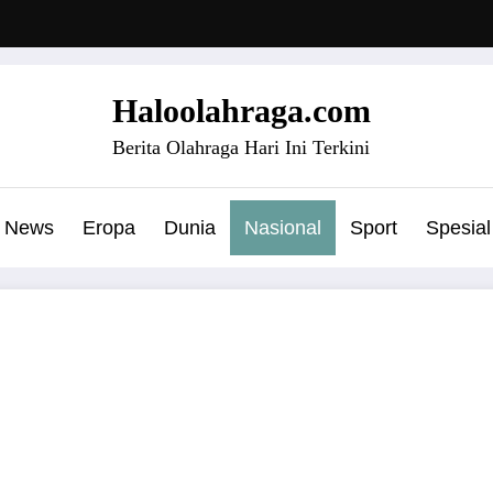
Haloolahraga.com
Berita Olahraga Hari Ini Terkini
News
Eropa
Dunia
Nasional
Sport
Spesial