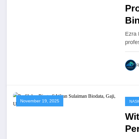
Pro
Bi
Be
Ezra 
profe
R
November 19, 2025
NASI
Wi
Pe