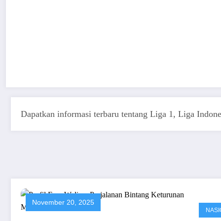
Dapatkan informasi terbaru tentang Liga 1, Liga Indones
November 20, 2025
NASI