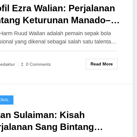
fil Ezra Walian: Perjalanan
ntang Keturunan Manado–
landa
Harm Ruud Walian adalah pemain sepak bola
sional yang dikenal sebagai salah satu talenta…
Read More
edaktur
0 Comments
ONAL
tan Sulaiman: Kisah
rjalanan Sang Bintang