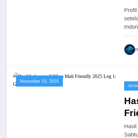
Ber
Profi
setel
Indon
R
November 15, 2025
NASI
Has
Fri
Tu
Hasil
Sabtu