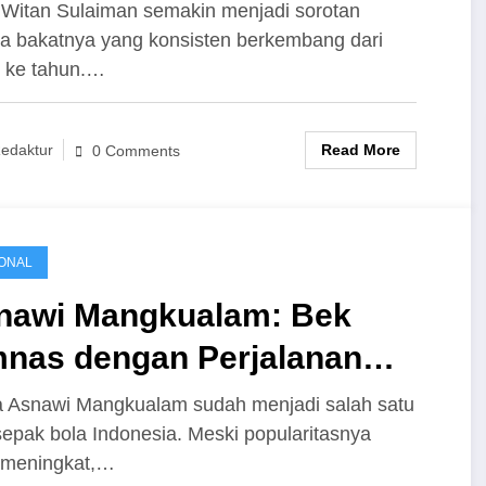
donesia
l Witan Sulaiman semakin menjadi sorotan
a bakatnya yang konsisten berkembang dari
 ke tahun.…
Read More
edaktur
0 Comments
ONAL
nawi Mangkualam: Bek
mnas dengan Perjalanan
ier Penuh Prestasi
 Asnawi Mangkualam sudah menjadi salah satu
sepak bola Indonesia. Meski popularitasnya
 meningkat,…