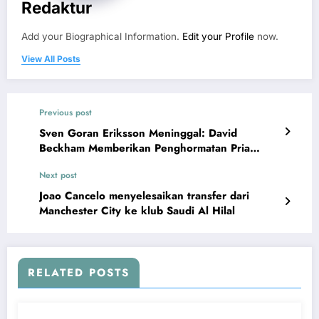
Redaktur
Add your Biographical Information.
Edit your Profile
now.
View All Posts
Previous post
Sven Goran Eriksson Meninggal: David
Beckham Memberikan Penghormatan Pria
Sejati!
Next post
Joao Cancelo menyelesaikan transfer dari
Manchester City ke klub Saudi Al Hilal
RELATED POSTS