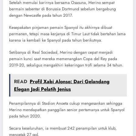
Setelah memulai karirnya bersama Osasuna, Merino sempat
bermain sebentar di Borussia Dortmund sebelum bergabung
dengan Newcastle pada tahun 2017.
Kesepakatan pinjaman pemain Spanyol itu akhirnya dibuat
permanen, tetapi masa kerjanya di Timur Laut tidak bertahan lama
karena ia kembali ke Spanyol pada tahun berikutnya.
Setibanya di Real Sociedad, Merino dengan cepat menjadi
pemain kunci saat mereka memenangkan Copa del Rey pada
2019-20, sekaligus mengakhiri kekeringan trofi selama 34 tahun.
READ
Profil Xabi Alonso: Dari Gelandang
Elegan Jadi Pelatih Jenius
Penampilannya di Stadion Anoeta cukup mengesankan sehingga
Merino mendapatkan panggilan senior pertamanya untuk Spanyol
pada tahun 2020.
Secara keseluruhan, ia membuat 242 penampilan untuk klub,
mencetak 27 gol.