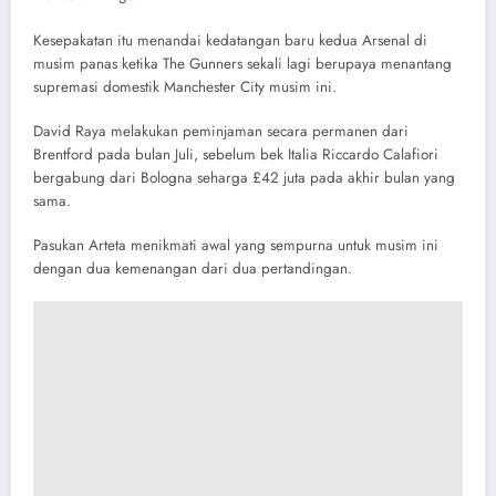
Kesepakatan itu menandai kedatangan baru kedua Arsenal di
musim panas ketika The Gunners sekali lagi berupaya menantang
supremasi domestik Manchester City musim ini.
David Raya melakukan peminjaman secara permanen dari
Brentford pada bulan Juli, sebelum bek Italia Riccardo Calafiori
bergabung dari Bologna seharga £42 juta pada akhir bulan yang
sama.
Pasukan Arteta menikmati awal yang sempurna untuk musim ini
dengan dua kemenangan dari dua pertandingan.