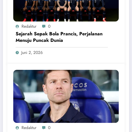
Redaktur
0
Sejarah Sepak Bola Prancis, Perjalanan
Menuju Puncak Dunia
Juni 2, 2026
Redaktur
0