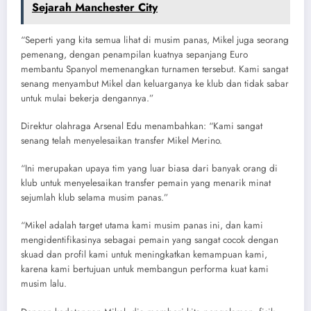
Sejarah Manchester City
“Seperti yang kita semua lihat di musim panas, Mikel juga seorang
pemenang, dengan penampilan kuatnya sepanjang Euro
membantu Spanyol memenangkan turnamen tersebut. Kami sangat
senang menyambut Mikel dan keluarganya ke klub dan tidak sabar
untuk mulai bekerja dengannya.”
Direktur olahraga Arsenal Edu menambahkan: “Kami sangat
senang telah menyelesaikan transfer Mikel Merino.
“Ini merupakan upaya tim yang luar biasa dari banyak orang di
klub untuk menyelesaikan transfer pemain yang menarik minat
sejumlah klub selama musim panas.”
“Mikel adalah target utama kami musim panas ini, dan kami
mengidentifikasinya sebagai pemain yang sangat cocok dengan
skuad dan profil kami untuk meningkatkan kemampuan kami,
karena kami bertujuan untuk membangun performa kuat kami
musim lalu.