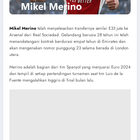
Mikel Merino
telah menyelesaikan transfernya senilai £33 juta ke
Arsenal dari Real Sociedad. Gelandang berusia 28 tahun ini telah
menandatangani kontrak berdurasi empat tahun di Emirates dan
akan mengenakan nomor punggung 23 selama berada di London
utara.
Merino adalah bagian dari tim Spanyol yang menjuarai Euro 2024
dan tampil di setiap pertandingan turnamen saat tim Luis de la
Fuente mengalahkan Inggris di final bulan lalu.