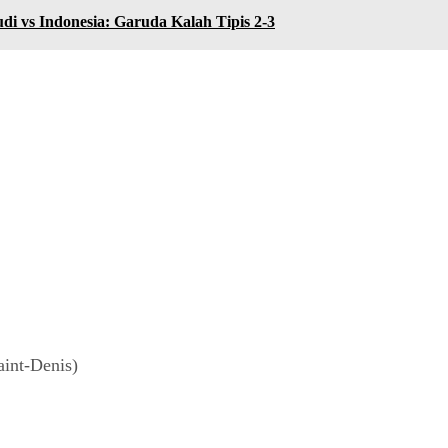
di vs Indonesia: Garuda Kalah Tipis 2-3
aint-Denis)