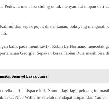
si Pedri. Ia mencoba sliding untuk menyambut umpan dari Ca
li ini dari sepak pojok di sisi kanan, bola yang mengarah ke
ili.
gan balik pada menit ke-17, Robin Le Normand mencetak gol 
r pertahanan Georgia. Sepakan keras Fabian Ruiz masih bisa
amatis, Spanyol Layak Juara!
urella dari halfspace kiri. Namun lagi-lagi, peluang ini ma
ak dekat Nico Williams setelah mendapat umpan dari Yamal. T