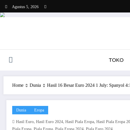
Skip
Agustus 5, 2026
to
content
TOKO
Home
Dunia
Hasil 16 Besar Euro 2024 1 July: Spanyol 4:
Dunia
Eropa
,
,
,
Hasil Euro
Hasil Euro 2024
Hasil Piala Eropa
Hasil Piala Eropa 2
,
,
,
Piala Eropa
Piala Eropa
Piala Eropa 2024
Piala Euro 2024