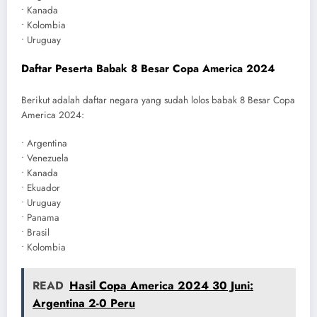
• Kanada
• Kolombia
• Uruguay
Daftar Peserta Babak 8 Besar Copa America 2024
Berikut adalah daftar negara yang sudah lolos babak 8 Besar Copa
America 2024:
• Argentina
• Venezuela
• Kanada
• Ekuador
• Uruguay
• Panama
• Brasil
• Kolombia
READ
Hasil Copa America 2024 30 Juni:
Argentina 2-0 Peru