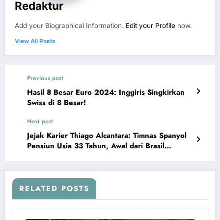
Redaktur
Add your Biographical Information.
Edit your Profile
now.
View All Posts
Previous post
Hasil 8 Besar Euro 2024: Inggiris Singkirkan
Swiss di 8 Besar!
Next post
Jejak Karier Thiago Alcantara: Timnas Spanyol
Pensiun Usia 33 Tahun, Awal dari Brasil
Gemilang di Eropa!
RELATED POSTS