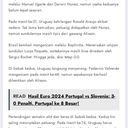
melalui Manuel Ugarte dan Darwin Nunez, namun usaha keduanya
belum tepat sasaran.
Pada menit ke-31, Uruguay kehilangan Ronald Araujo akibat
cedera. Tak lama kemudian, peluang didapatkan oleh Nunez,
namun sundulannya masih tipis dari gawang Alisson.
Brasil kembali mengancam melalui Raphinha. Meneruskan umpan
sundulan Lucas Paqueta, sontekannya masih bisa diredam oleh
Sergio Rochet. Hingga jeda, skor tetap 0-0.
Di babak kedua, Uruguay langsung menyerang. Federico Valverde
mengancam pada menit ke-48, namun sepakannya berhasil
dihentikan oleh Alisson.
READ
Hasil Euro 2024 Portugal vs Slovenia: 3-
0 Penalti, Portugal ke 8 Besar!
Pertandingan semakin alot dan keras di babak kedua. Kedua tim
saling menciptakan peluang. Pada menit ke-74, Uruguay harus