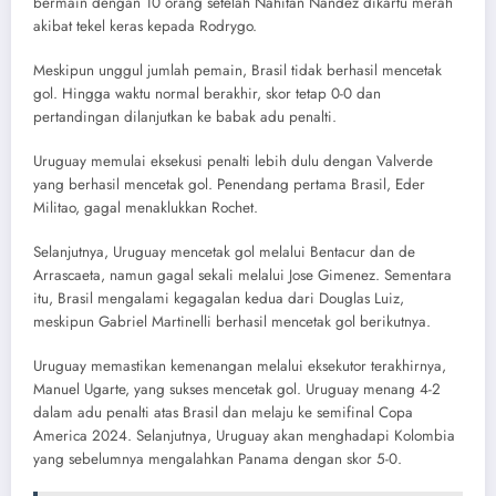
bermain dengan 10 orang setelah Nahitan Nandez dikartu merah
akibat tekel keras kepada Rodrygo.
Meskipun unggul jumlah pemain, Brasil tidak berhasil mencetak
gol. Hingga waktu normal berakhir, skor tetap 0-0 dan
pertandingan dilanjutkan ke babak adu penalti.
Uruguay memulai eksekusi penalti lebih dulu dengan Valverde
yang berhasil mencetak gol. Penendang pertama Brasil, Eder
Militao, gagal menaklukkan Rochet.
Selanjutnya, Uruguay mencetak gol melalui Bentacur dan de
Arrascaeta, namun gagal sekali melalui Jose Gimenez. Sementara
itu, Brasil mengalami kegagalan kedua dari Douglas Luiz,
meskipun Gabriel Martinelli berhasil mencetak gol berikutnya.
Uruguay memastikan kemenangan melalui eksekutor terakhirnya,
Manuel Ugarte, yang sukses mencetak gol. Uruguay menang 4-2
dalam adu penalti atas Brasil dan melaju ke semifinal Copa
America 2024. Selanjutnya, Uruguay akan menghadapi Kolombia
yang sebelumnya mengalahkan Panama dengan skor 5-0.