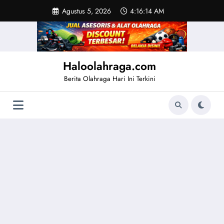
Skip
Agustus 5, 2026
4:16:15 AM
to
content
Haloolahraga.com
Berita Olahraga Hari Ini Terkini