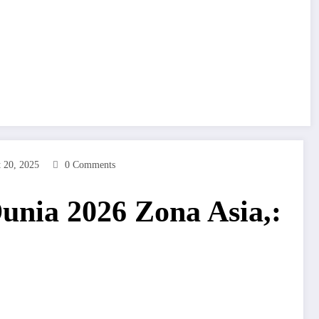
 20, 2025
0 Comments
Dunia 2026 Zona Asia,: