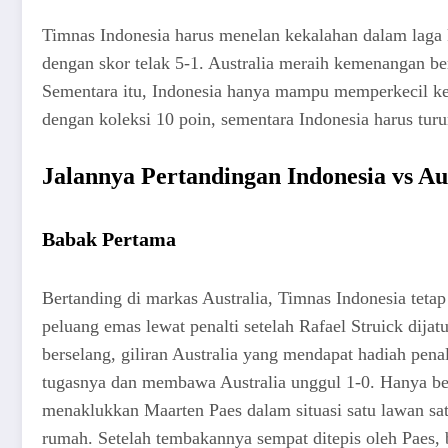
Timnas Indonesia harus menelan kekalahan dalam laga
dengan skor telak 5-1. Australia meraih kemenangan ber
Sementara itu, Indonesia hanya mampu memperkecil ked
dengan koleksi 10 poin, sementara Indonesia harus tur
Jalannya Pertandingan Indonesia vs Au
Babak Pertama
Bertanding di markas Australia, Timnas Indonesia teta
peluang emas lewat penalti setelah Rafael Struick dij
berselang, giliran Australia yang mendapat hadiah pen
tugasnya dan membawa Australia unggul 1-0. Hanya ber
menaklukkan Maarten Paes dalam situasi satu lawan sa
rumah. Setelah tembakannya sempat ditepis oleh Paes, 