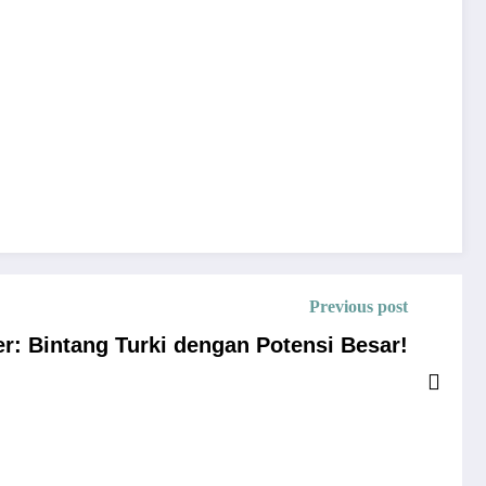
Previous post
er: Bintang Turki dengan Potensi Besar!