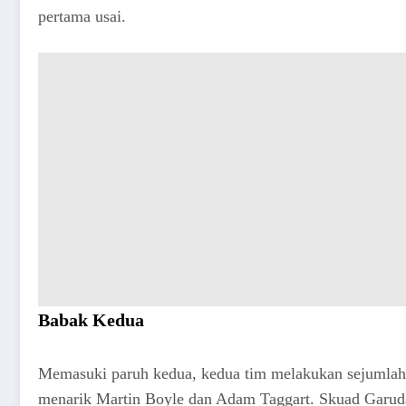
pertama usai.
Babak Kedua
Memasuki paruh kedua, kedua tim melakukan sejumlah 
menarik Martin Boyle dan Adam Taggart. Skuad Garuda