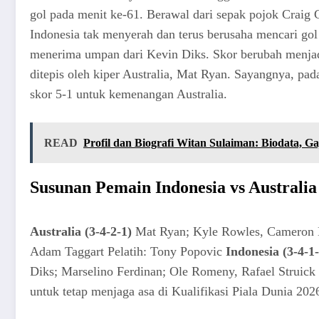
gol pada menit ke-61. Berawal dari sepak pojok Craig 
Indonesia tak menyerah dan terus berusaha mencari go
menerima umpan dari Kevin Diks. Skor berubah menjadi
ditepis oleh kiper Australia, Mat Ryan. Sayangnya, pa
skor 5-1 untuk kemenangan Australia.
READ
Profil dan Biografi Witan Sulaiman: Biodata, Ga
Susunan Pemain
Indonesia vs Australia
Australia (3-4-2-1)
Mat Ryan; Kyle Rowles, Cameron Bur
Adam Taggart Pelatih: Tony Popovic
Indonesia (3-4-1-
Diks; Marselino Ferdinan; Ole Romeny, Rafael Struick P
untuk tetap menjaga asa di Kualifikasi Piala Dunia 202