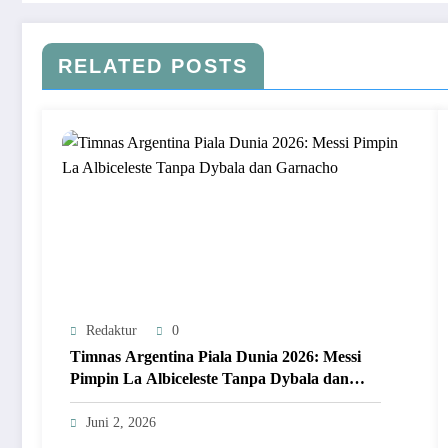
RELATED POSTS
Redaktur
0
Timnas Argentina Piala Dunia 2026: Messi
Pimpin La Albiceleste Tanpa Dybala dan
Garnacho
Juni 2, 2026