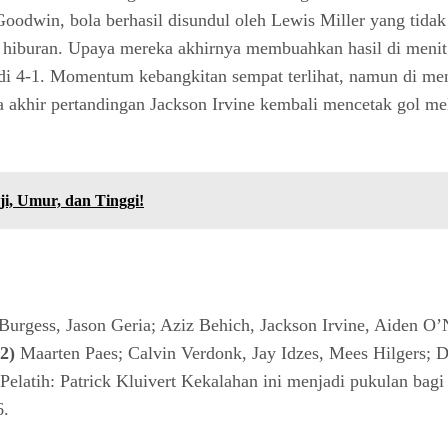
Goodwin, bola berhasil disundul oleh Lewis Miller yang tida
l hiburan. Upaya mereka akhirnya membuahkan hasil di menit
 4-1. Momentum kebangkitan sempat terlihat, namun di meni
da akhir pertandingan Jackson Irvine kembali mencetak gol me
ji, Umur, dan Tinggi!
gess, Jason Geria; Aziz Behich, Jackson Irvine, Aiden O’Ne
2)
Maarten Paes; Calvin Verdonk, Jay Idzes, Mees Hilgers;
elatih: Patrick Kluivert Kekalahan ini menjadi pukulan bagi 
6.