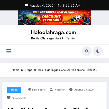
Skip
Agustus 4, 2026
8:32:26 AM
to
content
Haloolahraga.com
Berita Olahraga Hari Ini Terkini
Home
Eropa
Hasil Liga Inggris Chelsea vs Servette: Skor 2-0
Eropa
Liga Inggris
Redaktur
Agustus 23, 2024
0 Comments