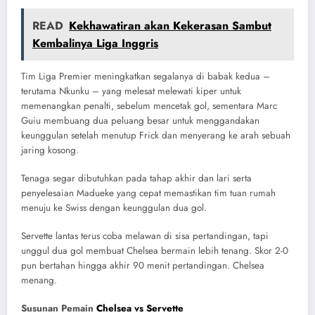
READ
Kekhawatiran akan Kekerasan Sambut
Kembalinya Liga Inggris
Tim Liga Premier meningkatkan segalanya di babak kedua –
terutama Nkunku – yang melesat melewati kiper untuk
memenangkan penalti, sebelum mencetak gol, sementara Marc
Guiu membuang dua peluang besar untuk menggandakan
keunggulan setelah menutup Frick dan menyerang ke arah sebuah
jaring kosong.
Tenaga segar dibutuhkan pada tahap akhir dan lari serta
penyelesaian Madueke yang cepat memastikan tim tuan rumah
menuju ke Swiss dengan keunggulan dua gol.
Servette lantas terus coba melawan di sisa pertandingan, tapi
unggul dua gol membuat Chelsea bermain lebih tenang. Skor 2-0
pun bertahan hingga akhir 90 menit pertandingan. Chelsea
menang.
Susunan Pemain
Chelsea vs Servette