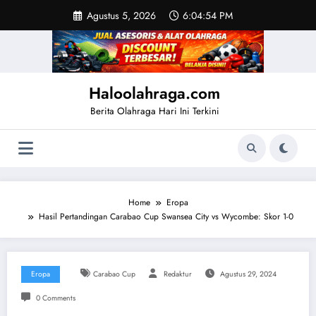
Skip
Agustus 5, 2026
6:04:54 PM
to
content
Haloolahraga.com
Berita Olahraga Hari Ini Terkini
Home
Eropa
Hasil Pertandingan Carabao Cup Swansea City vs Wycombe: Skor 1-0
Eropa
Carabao Cup
Redaktur
Agustus 29, 2024
0 Comments