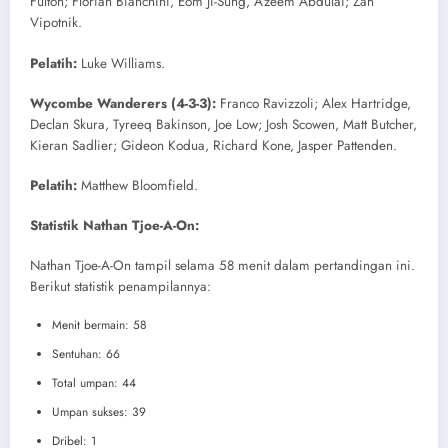
Fulton; Florian Bianchini, Eom Ji-Sung, Azeem Abdulai; Zan
Vipotnik.
Pelatih:
Luke Williams.
Wycombe Wanderers (4-3-3):
Franco Ravizzoli; Alex Hartridge,
Declan Skura, Tyreeq Bakinson, Joe Low; Josh Scowen, Matt Butcher,
Kieran Sadlier; Gideon Kodua, Richard Kone, Jasper Pattenden.
Pelatih:
Matthew Bloomfield.
Statistik Nathan Tjoe-A-On:
Nathan Tjoe-A-On tampil selama 58 menit dalam pertandingan ini.
Berikut statistik penampilannya:
Menit bermain: 58
Sentuhan: 66
Total umpan: 44
Umpan sukses: 39
Dribel: 1