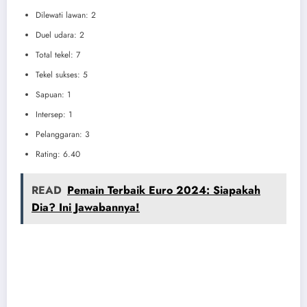
Dilewati lawan: 2
Duel udara: 2
Total tekel: 7
Tekel sukses: 5
Sapuan: 1
Intersep: 1
Pelanggaran: 3
Rating: 6.40
READ
Pemain Terbaik Euro 2024: Siapakah
Dia? Ini Jawabannya!
apartement terdekat
jual gudang batam
pesan flashdisk custom