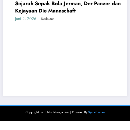
Sejarah Sepak Bola Jerman, Der Panzer dan
DUNIA
EROPA
Kejayaan Die Mannschaft
Juni 2, 2026
Redaktur
Copyright by : Haloolahraga.com | Powered By
SpiceThemes