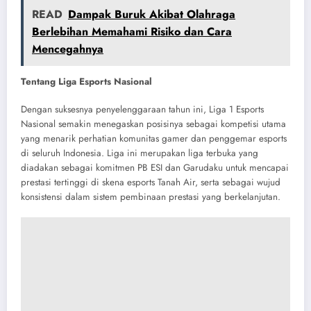
READ
Dampak Buruk Akibat Olahraga
Berlebihan Memahami Risiko dan Cara
Mencegahnya
Tentang Liga Esports Nasional
Dengan suksesnya penyelenggaraan tahun ini, Liga 1 Esports
Nasional semakin menegaskan posisinya sebagai kompetisi utama
yang menarik perhatian komunitas gamer dan penggemar esports
di seluruh Indonesia. Liga ini merupakan liga terbuka yang
diadakan sebagai komitmen PB ESI dan Garudaku untuk mencapai
prestasi tertinggi di skena esports Tanah Air, serta sebagai wujud
konsistensi dalam sistem pembinaan prestasi yang berkelanjutan.