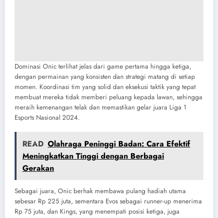
Dominasi Onic terlihat jelas dari game pertama hingga ketiga,
dengan permainan yang konsisten dan strategi matang di setiap
momen. Koordinasi tim yang solid dan eksekusi taktik yang tepat
membuat mereka tidak memberi peluang kepada lawan, sehingga
meraih kemenangan telak dan memastikan gelar juara Liga 1
Esports Nasional 2024.
READ
Olahraga Peninggi Badan: Cara Efektif
Meningkatkan Tinggi dengan Berbagai
Gerakan
Sebagai juara, Onic berhak membawa pulang hadiah utama
sebesar Rp 225 juta, sementara Evos sebagai runner-up menerima
Rp 75 juta, dan Kings, yang menempati posisi ketiga, juga