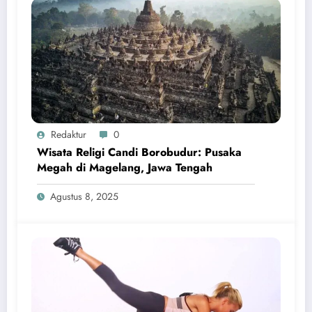
Redaktur
0
Wisata Religi Candi Borobudur: Pusaka
Megah di Magelang, Jawa Tengah
Agustus 8, 2025