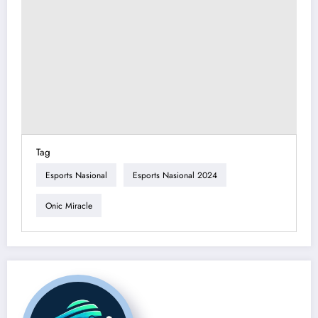
Tag
Esports Nasional
Esports Nasional 2024
Onic Miracle