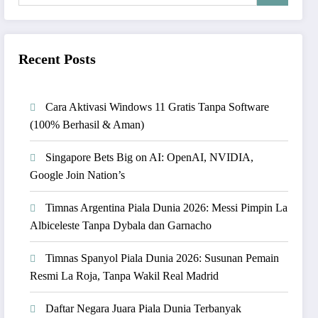
Recent Posts
Cara Aktivasi Windows 11 Gratis Tanpa Software
(100% Berhasil & Aman)
Singapore Bets Big on AI: OpenAI, NVIDIA,
Google Join Nation’s
Timnas Argentina Piala Dunia 2026: Messi Pimpin La
Albiceleste Tanpa Dybala dan Garnacho
Timnas Spanyol Piala Dunia 2026: Susunan Pemain
Resmi La Roja, Tanpa Wakil Real Madrid
Daftar Negara Juara Piala Dunia Terbanyak