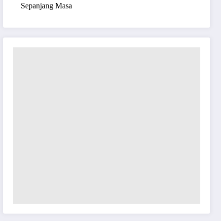
Sepanjang Masa