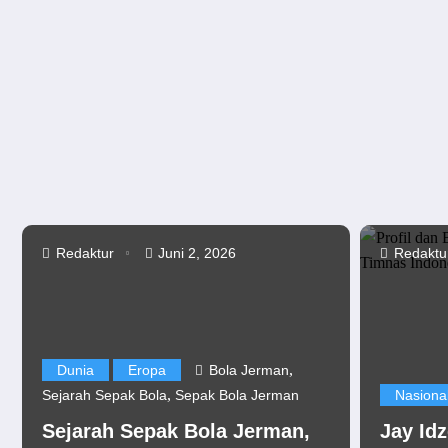
Redaktur
Juni 2, 2026
Redaktu
,
Dunia
Eropa
Bola Jerman
,
Sejarah Sepak Bola
Sepak Bola Jerman
Nasiona
Sejarah Sepak Bola Jerman,
Jay Idz