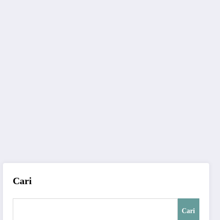
Cari
Cari