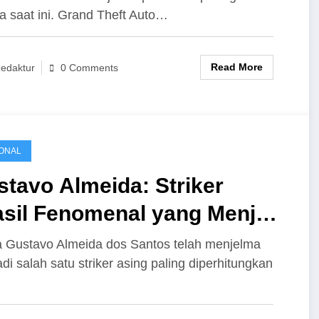
a saat ini. Grand Theft Auto…
Read More
edaktur
0 Comments
ONAL
tavo Almeida: Striker
asil Fenomenal yang Menjadi
in Gol Persija Jakarta
Gustavo Almeida dos Santos telah menjelma
di salah satu striker asing paling diperhitungkan