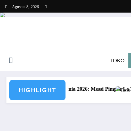
Skip
Agustus 8, 2026
to
content
TOKO
n’s
rgentina Piala Dunia 2026: Messi Pimpin La Albiceleste
Timnas Span
HIGHLIGHT