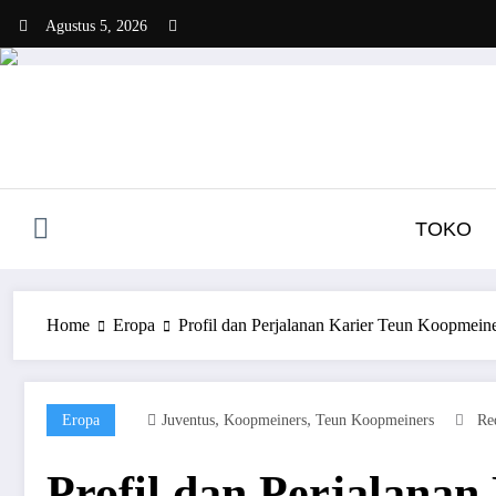
Skip
Agustus 5, 2026
to
content
TOKO
Home
Eropa
Profil dan Perjalanan Karier Teun Koopmein
,
,
Eropa
Juventus
Koopmeiners
Teun Koopmeiners
Re
Profil dan Perjalana