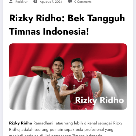
Redaktur
Agustus 7, 2024
0 Comments
Rizky Ridho: Bek Tangguh
Timnas Indonesia!
Rizky Ridho
Ramadhani, atau yang lebih dikenal sebagai Rizky
Ridho, adalah seorang pemain sepak bola profesional yang
menjadi andalan di lini pertahanan Timnas Indonesia.