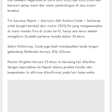
Dia mewakili negaranya di UEFA Euro 2020 dan Euro 2024 dan
bermain setiap menit dari enam pertandingan di dua musim
tersebut.
Tim barunya Napoli – dipimpin oleh Antonio Conte – berharap
untuk bangkit kembali dari musim 2023/24 yang mengecewakan
di mana mereka finis di urutan ke-10, hanya satu tahun setelah
mengklaim Scudetto pertama mereka dalam 33 tahun.
Selain McTominay, Conte juga telah mendapatkan tanda tangan
gelandang Skotlandia lainnya, Billy Gilmour.
Pemain Brighton berusia 23 tahun itu berulang kali dikaitkan
dengan kepindahan ke Napoli selama jendela transfer dan
kesepakatan itu akhirnya dikonfirmasi pada hari batas waktu.