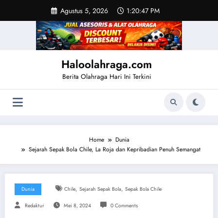
Skip
Agustus 5, 2026
1:20:47 PM
to
content
Haloolahraga.com
Berita Olahraga Hari Ini Terkini
Home
Dunia
Sejarah Sepak Bola Chile, La Roja dan Kepribadian Penuh Semangat
,
,
Dunia
Chile
Sejarah Sepak Bola
Sepak Bola Chile
Redaktur
Mei 8, 2024
0 Comments