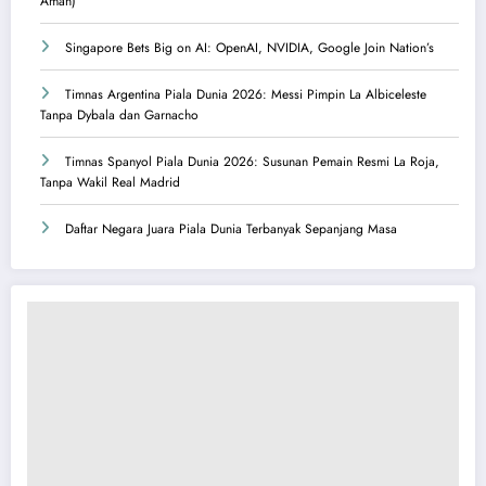
Aman)
Singapore Bets Big on AI: OpenAI, NVIDIA, Google Join Nation’s
Timnas Argentina Piala Dunia 2026: Messi Pimpin La Albiceleste
Tanpa Dybala dan Garnacho
Timnas Spanyol Piala Dunia 2026: Susunan Pemain Resmi La Roja,
Tanpa Wakil Real Madrid
Daftar Negara Juara Piala Dunia Terbanyak Sepanjang Masa