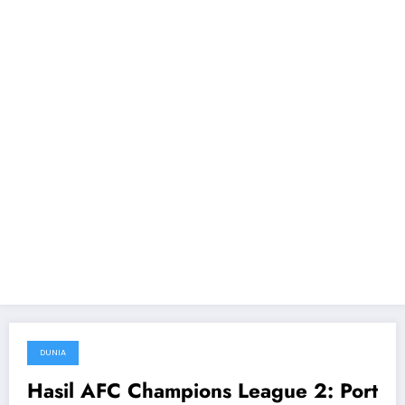
DUNIA
September 20, 2024
Hasil AFC Champions League 2: Port