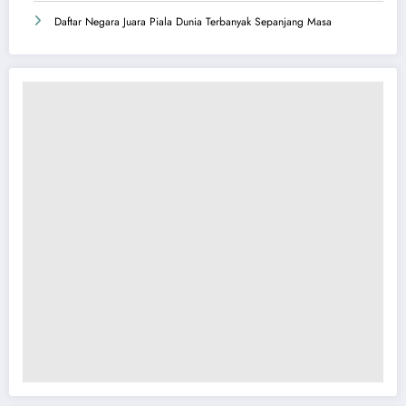
Daftar Negara Juara Piala Dunia Terbanyak Sepanjang Masa