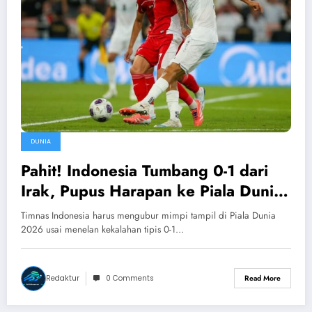
DUNIA
Pahit! Indonesia Tumbang 0-1 dari
Irak, Pupus Harapan ke Piala Dunia
2026 – Era Kluivert Tanpa
Timnas Indonesia harus mengubur mimpi tampil di Piala Dunia
Kemenangan Tandang
2026 usai menelan kekalahan tipis 0-1…
Redaktur
0 Comments
Read More