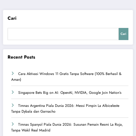
Cari
Cari
Recent Posts
Cara Aktivasi Windows 11 Gratis Tanpa Software (100% Berhasil &
Aman)
Singapore Bets Big on AI: OpenAI, NVIDIA, Google Join Nation’s
Timnas Argentina Piala Dunia 2026: Messi Pimpin La Albiceleste
Tanpa Dybala dan Garnacho
Timnas Spanyol Piala Dunia 2026: Susunan Pemain Resmi La Roja,
Tanpa Wakil Real Madrid