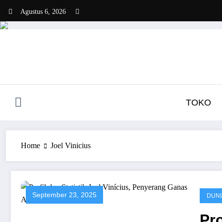
Skip
Agustus 6, 2026
to
content
TOKO
Home
Joel Vinicius
September 23, 2025
DUNI
Pro