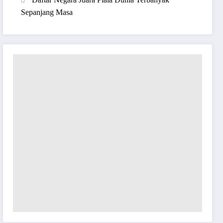
Sepanjang Masa