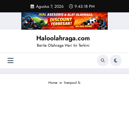
Skip
Agustus 7, 2026
9:43:18 PM
to
content
Haloolahraga.com
Berita Olahraga Hari Ini Terkini
Home
liverpool fc