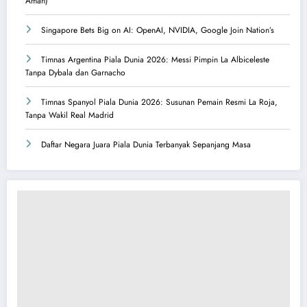
Aman)
Singapore Bets Big on AI: OpenAI, NVIDIA, Google Join Nation’s
Timnas Argentina Piala Dunia 2026: Messi Pimpin La Albiceleste
Tanpa Dybala dan Garnacho
Timnas Spanyol Piala Dunia 2026: Susunan Pemain Resmi La Roja,
Tanpa Wakil Real Madrid
Daftar Negara Juara Piala Dunia Terbanyak Sepanjang Masa