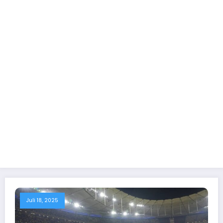
Juli 18, 2025