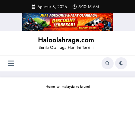
Skip
Agustus 8, 2026
5:10:16 AM
to
content
Haloolahraga.com
Berita Olahraga Hari Ini Terkini
Home
malaysia vs brunei