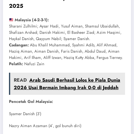
2025
Malaysia (4-2-3-1):
Sharani Zulhilmi; Aysar Hadi, Yusuf Aiman, Shamsul Ubaidullah,
Shafizan Arshad; Danish Hakimi, El Basheer Ziad; Azim Haqimi,
Haykal Danish, Qayyum Nabil; Syamer Danish.
Cadangan:
Abu Khalil Muhammad, Syahmi Adib, Alif Ahmad,
Haziq Aiman, Aiman Danish, Faris Danish, Abdul Daud, Aiman
Hakimi, Arif Ilham, Aliff Izwan, Haziq Kutty Abba, Fergus Tierney.
Pelatih:
Nafuzi Zain
READ
Arab Saudi Berhasil Lolos ke Piala Dunia
2026 Usai Bermain Imbang Irak 0-0 di Jeddah
Pencetak Gol Malaysia:
Syamer Danish (3′)
Nazry Aiman Azaman (4′, gol bunuh diri)