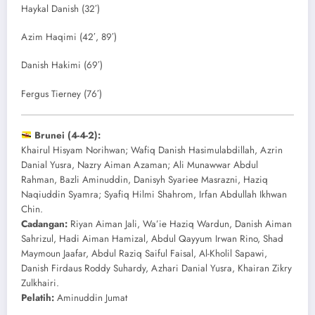
Haykal Danish (32′)
Azim Haqimi (42′, 89′)
Danish Hakimi (69′)
Fergus Tierney (76′)
Brunei (4-4-2):
Khairul Hisyam Norihwan; Wafiq Danish Hasimulabdillah, Azrin
Danial Yusra, Nazry Aiman Azaman; Ali Munawwar Abdul
Rahman, Bazli Aminuddin, Danisyh Syariee Masrazni, Haziq
Naqiuddin Syamra; Syafiq Hilmi Shahrom, Irfan Abdullah Ikhwan
Chin.
Cadangan:
Riyan Aiman Jali, Wa’ie Haziq Wardun, Danish Aiman
Sahrizul, Hadi Aiman Hamizal, Abdul Qayyum Irwan Rino, Shad
Maymoun Jaafar, Abdul Raziq Saiful Faisal, Al-Kholil Sapawi,
Danish Firdaus Roddy Suhardy, Azhari Danial Yusra, Khairan Zikry
Zulkhairi.
Pelatih:
Aminuddin Jumat