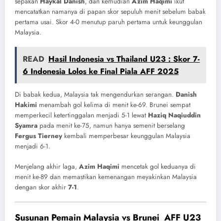
sepakan
Haykal Danish
, dan kemudian
Azim Haqimi
ikut
mencatatkan namanya di papan skor sepuluh menit sebelum babak
pertama usai. Skor 4-0 menutup paruh pertama untuk keunggulan
Malaysia.
READ
Hasil Indonesia vs Thailand U23 : Skor 7-
6 Indonesia Lolos ke Final Piala AFF 2025
Di babak kedua, Malaysia tak mengendurkan serangan.
Danish
Hakimi
menambah gol kelima di menit ke-69. Brunei sempat
memperkecil ketertinggalan menjadi 5-1 lewat
Haziq Naqiuddin
Syamra
pada menit ke-75, namun hanya semenit berselang
Fergus Tierney
kembali memperbesar keunggulan Malaysia
menjadi 6-1.
Menjelang akhir laga,
Azim Haqimi
mencetak gol keduanya di
menit ke-89 dan memastikan kemenangan meyakinkan Malaysia
dengan skor akhir
7-1
.
Susunan Pemain
Malaysia vs Brunei
AFF U23