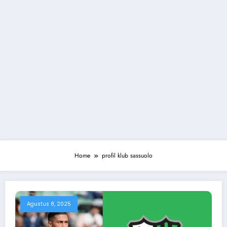
Home
profil klub sassuolo
Agustus 8, 2025