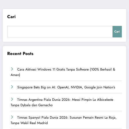
Cari
Cari
Recent Posts
Cara Aktivasi Windows 11 Gratis Tanpa Software (100% Berhasil &
Aman)
Singapore Bets Big on AI: OpenAI, NVIDIA, Google Join Nation’s
Timnas Argentina Piala Dunia 2026: Messi Pimpin La Albiceleste
Tanpa Dybala dan Garnacho
Timnas Spanyol Piala Dunia 2026: Susunan Pemain Resmi La Roja,
Tanpa Wakil Real Madrid