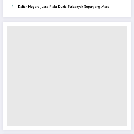
Daftar Negara Juara Piala Dunia Terbanyak Sepanjang Masa