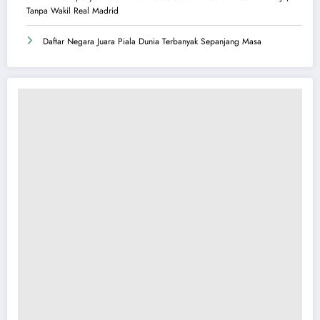
Tanpa Wakil Real Madrid
Daftar Negara Juara Piala Dunia Terbanyak Sepanjang Masa