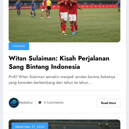
NASIONAL
Witan Sulaiman: Kisah Perjalanan
Sang Bintang Indonesia
Profil Witan Sulaiman semakin menjadi sorotan karena bakatnya
yang konsisten berkembang dari tahun ke tahun.…
Redaktur
0 Comments
Read More
Desember 27, 2024