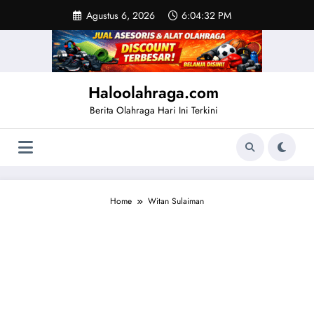
Skip
Agustus 6, 2026
6:04:33 PM
to
content
Haloolahraga.com
Berita Olahraga Hari Ini Terkini
Home
Witan Sulaiman