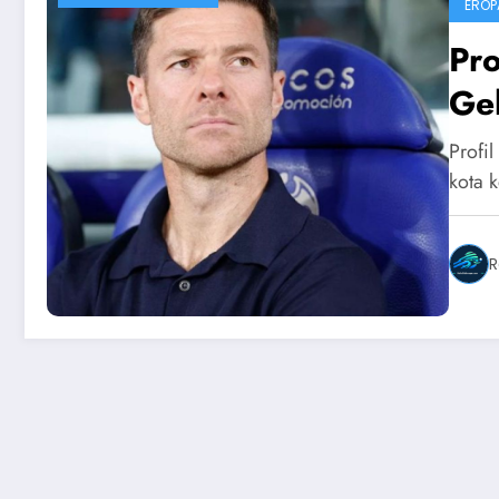
EROP
Pro
Gel
Jen
Profil
kota 
R