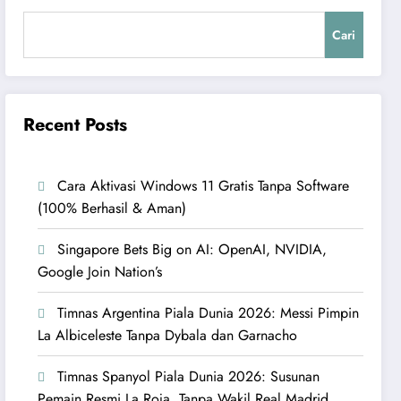
Cari
Recent Posts
Cara Aktivasi Windows 11 Gratis Tanpa Software
(100% Berhasil & Aman)
Singapore Bets Big on AI: OpenAI, NVIDIA,
Google Join Nation’s
Timnas Argentina Piala Dunia 2026: Messi Pimpin
La Albiceleste Tanpa Dybala dan Garnacho
Timnas Spanyol Piala Dunia 2026: Susunan
Pemain Resmi La Roja, Tanpa Wakil Real Madrid