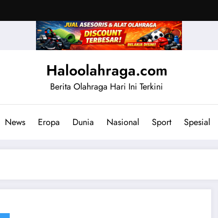
Haloolahraga.com
Berita Olahraga Hari Ini Terkini
News
Eropa
Dunia
Nasional
Sport
Spesial