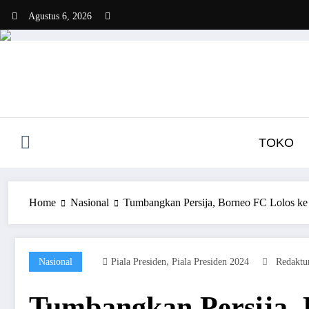
Skip
Agustus 6, 2026
to
content
TOKO
Home
Nasional
Tumbangkan Persija, Borneo FC Lolos ke 
,
Nasional
Piala Presiden
Piala Presiden 2024
Redaktu
Tumbangkan Persija, B