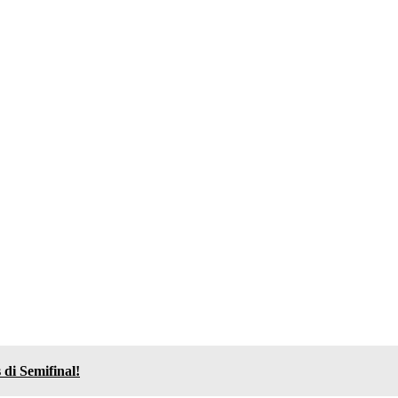
di Semifinal!