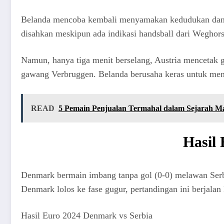
Belanda mencoba kembali menyamakan kedudukan dan p
disahkan meskipun ada indikasi handsball dari Weghors
Namun, hanya tiga menit berselang, Austria mencetak 
gawang Verbruggen. Belanda berusaha keras untuk meng
READ
5 Pemain Penjualan Termahal dalam Sejarah Ma
Hasil 
Denmark bermain imbang tanpa gol (0-0) melawan Serb
Denmark lolos ke fase gugur, pertandingan ini berjalan
Hasil Euro 2024 Denmark vs Serbia