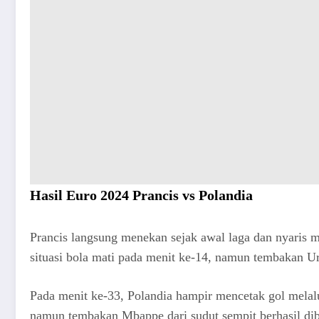
Hasil Euro 2024
Prancis vs Polandia
Prancis langsung menekan sejak awal laga dan nyaris 
situasi bola mati pada menit ke-14, namun tembakan U
Pada menit ke-33, Polandia hampir mencetak gol melal
namun tembakan Mbappe dari sudut sempit berhasil dib