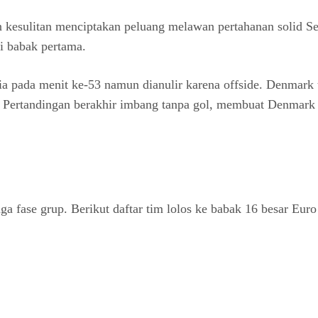
kesulitan menciptakan peluang melawan pertahanan solid Se
i babak pertama.
ia pada menit ke-53 namun dianulir karena offside. Denmar
. Pertandingan berakhir imbang tanpa gol, membuat Denmark f
a fase grup. Berikut daftar tim lolos ke babak 16 besar Euro