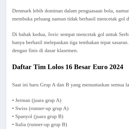
Denmark lebih dominan dalam penguasaan bola, namun 
membuka peluang namun tidak berhasil mencetak gol d
Di babak kedua, Jovic sempat mencetak gol untuk Serb
hanya berhasil melepaskan tiga tembakan tepat sasaran
dengan finis di dasar klasemen.
Daftar Tim Lolos 16 Besar Euro 2024
Saat ini baru Grup A dan B yang menuntaskan semua lag
• Jerman (juara grup A)
• Swiss (runner-up grup A)
• Spanyol (juara grup B)
• Italia (runner-up grup B)