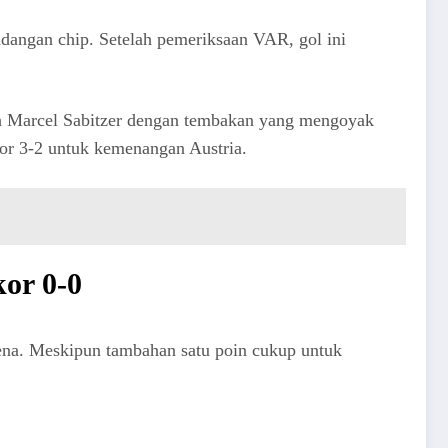
ngan chip. Setelah pemeriksaan VAR, gol ini
leh Marcel Sabitzer dengan tembakan yang mengoyak
or 3-2 untuk kemenangan Austria.
kor 0-0
ena. Meskipun tambahan satu poin cukup untuk