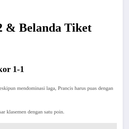
e2 & Belanda Tiket
kor 1-1
eskipun mendominasi laga, Prancis harus puas dengan
sar klasemen dengan satu poin.