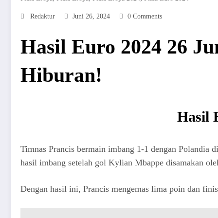
Redaktur
Juni 26, 2024
0 Comments
Hasil Euro 2024 26 Ju
Hiburan!
Hasil 
Timnas Prancis bermain imbang 1-1 dengan Polandia di
hasil imbang setelah gol Kylian Mbappe disamakan ole
Dengan hasil ini, Prancis mengemas lima poin dan fini