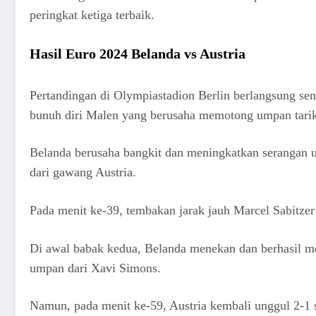
peringkat ketiga terbaik.
Hasil Euro 2024 Belanda vs Austria
Pertandingan di Olympiastadion Berlin berlangsung se
bunuh diri Malen yang berusaha memotong umpan tarik Pr
Belanda berusaha bangkit dan meningkatkan serangan
dari gawang Austria.
Pada menit ke-39, tembakan jarak jauh Marcel Sabitze
Di awal babak kedua, Belanda menekan dan berhasil 
umpan dari Xavi Simons.
Namun, pada menit ke-59, Austria kembali unggul 2-1 