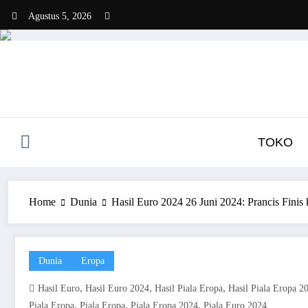
Skip
Agustus 5, 2026
to
content
TOKO
Home
Dunia
Hasil Euro 2024 26 Juni 2024: Prancis Finis
Dunia
Eropa
,
,
,
Hasil Euro
Hasil Euro 2024
Hasil Piala Eropa
Hasil Piala Eropa 2
,
,
,
Piala Eropa
Piala Eropa
Piala Eropa 2024
Piala Euro 2024