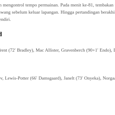
n mengontrol tempo permainan. Pada menit ke-81, tembaka
awang sebelum keluar lapangan. Hingga pertandingan berakhir
ndiri.
d
ent (72′ Bradley), Mac Allister, Gravenberch (90+1′ Endo), Di
ev, Lewis-Potter (66′ Damsgaard), Janelt (73′ Onyeka), Norgaa