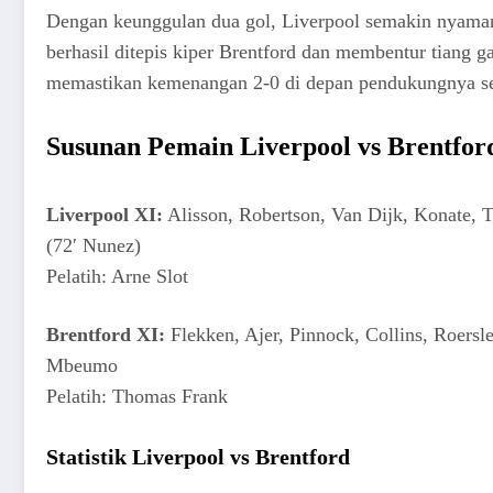
Dengan keunggulan dua gol, Liverpool semakin nyama
berhasil ditepis kiper Brentford dan membentur tiang g
memastikan kemenangan 2-0 di depan pendukungnya se
Susunan Pemain
Liverpool vs Brentfor
Liverpool XI:
Alisson, Robertson, Van Dijk, Konate, Tr
(72′ Nunez)
Pelatih: Arne Slot
Brentford XI:
Flekken, Ajer, Pinnock, Collins, Roersl
Mbeumo
Pelatih: Thomas Frank
Statistik Liverpool vs Brentford