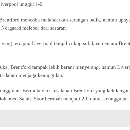
iverpool unggul 1-0.
 Brentford mencoba melancarkan serangan balik, namun upay
n Norgaard melebar dari sasaran.
 yang tercipta. Liverpool tampil cukup solid, sementara Bre
uka. Brentford tampak lebih berani menyerang, namun Liverp
hati dalam menjaga keunggulan.
nggulan. Bermula dari kesalahan Brentford yang kehilangan 
 Mohamed Salah. Skor berubah menjadi 2-0 untuk keunggulan 