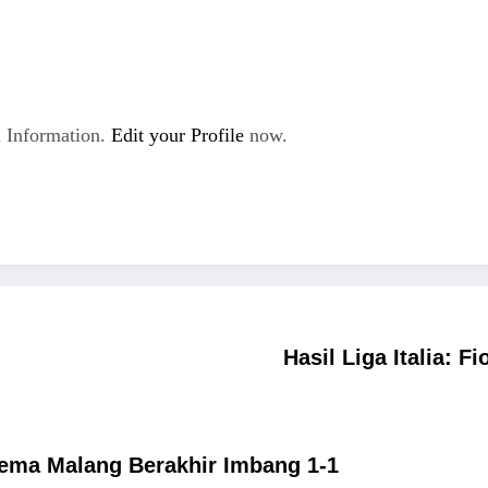
 Information.
Edit your Profile
now.
Hasil Liga Italia: F
rema Malang Berakhir Imbang 1-1