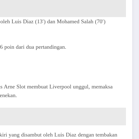
 oleh Luis Diaz (13′) dan Mohamed Salah (70′)
 poin dari dua pertandingan.
has Arne Slot membuat Liverpool unggul, memaksa
menekan.
 kiri yang disambut oleh Luis Diaz dengan tembakan