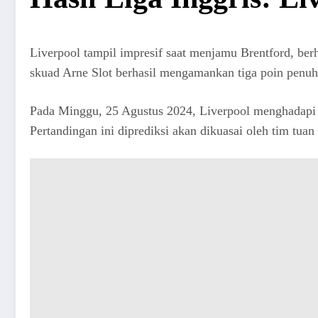
Liverpool tampil impresif saat menjamu Brentford, be
skuad Arne Slot berhasil mengamankan tiga poin penuh
Pada Minggu, 25 Agustus 2024, Liverpool menghadapi 
Pertandingan ini diprediksi akan dikuasai oleh tim tuan