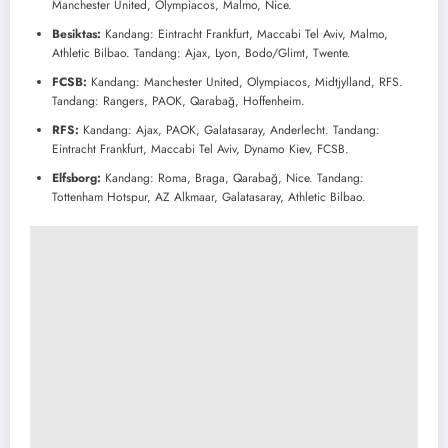
Manchester United, Olympiacos, Malmo, Nice.
Besiktas:
Kandang: Eintracht Frankfurt, Maccabi Tel Aviv, Malmo,
Athletic Bilbao. Tandang: Ajax, Lyon, Bodo/Glimt, Twente.
FCSB:
Kandang: Manchester United, Olympiacos, Midtjylland, RFS.
Tandang: Rangers, PAOK, Qarabağ, Hoffenheim.
RFS:
Kandang: Ajax, PAOK, Galatasaray, Anderlecht. Tandang:
Eintracht Frankfurt, Maccabi Tel Aviv, Dynamo Kiev, FCSB.
Elfsborg:
Kandang: Roma, Braga, Qarabağ, Nice. Tandang:
Tottenham Hotspur, AZ Alkmaar, Galatasaray, Athletic Bilbao.