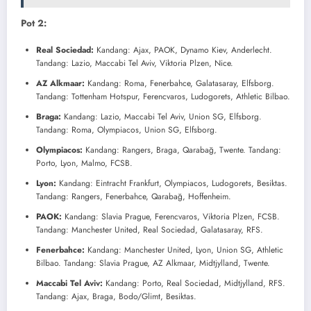
Pot 2:
Real Sociedad:
Kandang: Ajax, PAOK, Dynamo Kiev, Anderlecht.
Tandang: Lazio, Maccabi Tel Aviv, Viktoria Plzen, Nice.
AZ Alkmaar:
Kandang: Roma, Fenerbahce, Galatasaray, Elfsborg.
Tandang: Tottenham Hotspur, Ferencvaros, Ludogorets, Athletic Bilbao.
Braga:
Kandang: Lazio, Maccabi Tel Aviv, Union SG, Elfsborg.
Tandang: Roma, Olympiacos, Union SG, Elfsborg.
Olympiacos:
Kandang: Rangers, Braga, Qarabağ, Twente. Tandang:
Porto, Lyon, Malmo, FCSB.
Lyon:
Kandang: Eintracht Frankfurt, Olympiacos, Ludogorets, Besiktas.
Tandang: Rangers, Fenerbahce, Qarabağ, Hoffenheim.
PAOK:
Kandang: Slavia Prague, Ferencvaros, Viktoria Plzen, FCSB.
Tandang: Manchester United, Real Sociedad, Galatasaray, RFS.
Fenerbahce:
Kandang: Manchester United, Lyon, Union SG, Athletic
Bilbao. Tandang: Slavia Prague, AZ Alkmaar, Midtjylland, Twente.
Maccabi Tel Aviv:
Kandang: Porto, Real Sociedad, Midtjylland, RFS.
Tandang: Ajax, Braga, Bodo/Glimt, Besiktas.