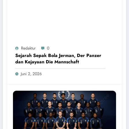
Redaktur
0
Sejarah Sepak Bola Jerman, Der Panzer
dan Kejayaan Die Mannschaft
Juni 2, 2026