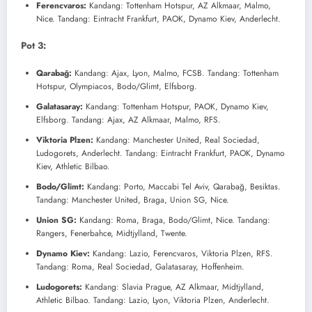
Ferencvaros:
Kandang: Tottenham Hotspur, AZ Alkmaar, Malmo,
Nice. Tandang: Eintracht Frankfurt, PAOK, Dynamo Kiev, Anderlecht.
Pot 3:
Qarabağ:
Kandang: Ajax, Lyon, Malmo, FCSB. Tandang: Tottenham
Hotspur, Olympiacos, Bodo/Glimt, Elfsborg.
Galatasaray:
Kandang: Tottenham Hotspur, PAOK, Dynamo Kiev,
Elfsborg. Tandang: Ajax, AZ Alkmaar, Malmo, RFS.
Viktoria Plzen:
Kandang: Manchester United, Real Sociedad,
Ludogorets, Anderlecht. Tandang: Eintracht Frankfurt, PAOK, Dynamo
Kiev, Athletic Bilbao.
Bodo/Glimt:
Kandang: Porto, Maccabi Tel Aviv, Qarabağ, Besiktas.
Tandang: Manchester United, Braga, Union SG, Nice.
Union SG:
Kandang: Roma, Braga, Bodo/Glimt, Nice. Tandang:
Rangers, Fenerbahce, Midtjylland, Twente.
Dynamo Kiev:
Kandang: Lazio, Ferencvaros, Viktoria Plzen, RFS.
Tandang: Roma, Real Sociedad, Galatasaray, Hoffenheim.
Ludogorets:
Kandang: Slavia Prague, AZ Alkmaar, Midtjylland,
Athletic Bilbao. Tandang: Lazio, Lyon, Viktoria Plzen, Anderlecht.