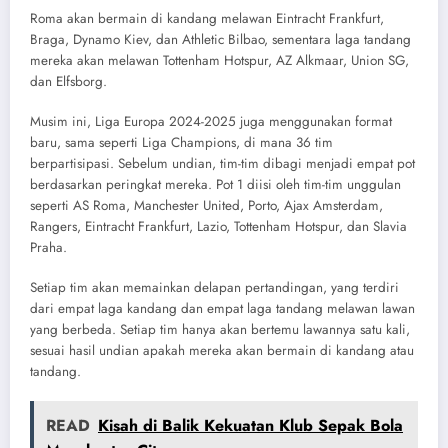
Roma akan bermain di kandang melawan Eintracht Frankfurt,
Braga, Dynamo Kiev, dan Athletic Bilbao, sementara laga tandang
mereka akan melawan Tottenham Hotspur, AZ Alkmaar, Union SG,
dan Elfsborg.
Musim ini, Liga Europa 2024-2025 juga menggunakan format
baru, sama seperti Liga Champions, di mana 36 tim
berpartisipasi. Sebelum undian, tim-tim dibagi menjadi empat pot
berdasarkan peringkat mereka. Pot 1 diisi oleh tim-tim unggulan
seperti AS Roma, Manchester United, Porto, Ajax Amsterdam,
Rangers, Eintracht Frankfurt, Lazio, Tottenham Hotspur, dan Slavia
Praha.
Setiap tim akan memainkan delapan pertandingan, yang terdiri
dari empat laga kandang dan empat laga tandang melawan lawan
yang berbeda. Setiap tim hanya akan bertemu lawannya satu kali,
sesuai hasil undian apakah mereka akan bermain di kandang atau
tandang.
READ
Kisah di Balik Kekuatan Klub Sepak Bola