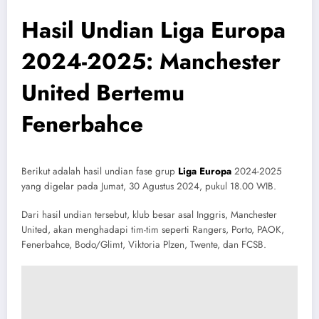
Hasil Undian Liga Europa
2024-2025: Manchester
United Bertemu
Fenerbahce
Berikut adalah hasil undian fase grup
Liga Europa
2024-2025
yang digelar pada Jumat, 30 Agustus 2024, pukul 18.00 WIB.
Dari hasil undian tersebut, klub besar asal Inggris, Manchester
United, akan menghadapi tim-tim seperti Rangers, Porto, PAOK,
Fenerbahce, Bodo/Glimt, Viktoria Plzen, Twente, dan FCSB.