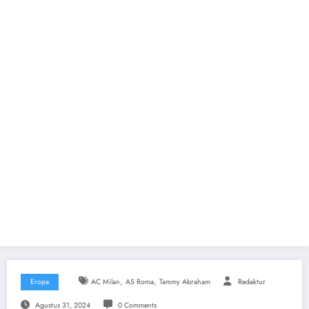
,
,
Eropa
AC Milan
AS Roma
Tammy Abraham
Redaktur
Agustus 31, 2024
0 Comments