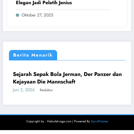
Elegan Jadi Pelatih Jenius
Oktober 27, 2025
Berita Menarik
Sejarah Sepak Bola Jerman, Der Panzer dan
DUNIA
EROPA
Kejayaan Die Mannschaft
Juni 2, 2026
Redaktur
Copyright by : Haloolahraga.com | Powered By
SpiceThemes