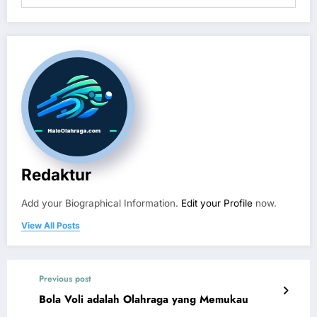
Redaktur
Add your Biographical Information.
Edit your Profile
now.
View All Posts
Previous post
Bola Voli adalah Olahraga yang Memukau