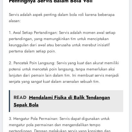
Pentingnya Servis dalam Bola Voli
Servis adalah aspek penting dalam bola voli karena beberapa
alasan:
1. Awal Setiap Pertandingan: Servis adalah momen awal setiap
pertandingan, yang memungkinkan tim untuk menciptakan
keunggulan dari awal atau berusaha untuk merebut inisiatif
pertama dalam setiap poin.
2. Pencetak Poin Langsung: Servis yang kuat dan akurat memiliki
potensi untuk mencetak poin langsung, tanpa memerlukan aksi
lanjutan dari pemain lain dalam tim. Ini membuat servis menjadi
senjata yang sangat kuat dalam arsenalan sebuah tim.
READ
Mendalami Fisika di Balik Tendangan
Sepak Bola
3. Mengatur Pola Permainan: Servis dapat digunakan untuk
mengatur pola permainan dan mengendalikan tempo
pertandingan. Dengan melakukan servis yang konsisten dan