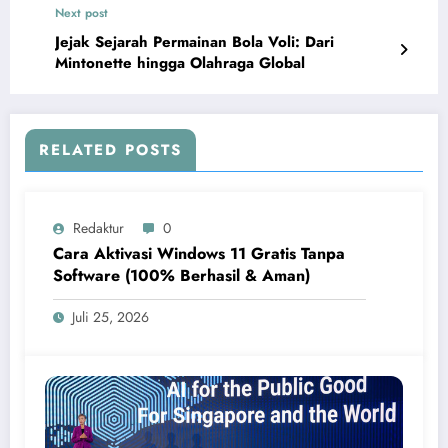
Next post
Jejak Sejarah Permainan Bola Voli: Dari
Mintonette hingga Olahraga Global
RELATED POSTS
Redaktur
0
Cara Aktivasi Windows 11 Gratis Tanpa
Software (100% Berhasil & Aman)
Juli 25, 2026