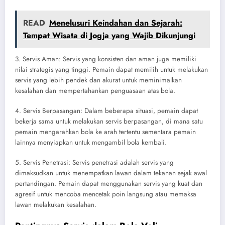
READ
Menelusuri Keindahan dan Sejarah:
Tempat Wisata di Jogja yang Wajib Dikunjungi
3. Servis Aman: Servis yang konsisten dan aman juga memiliki
nilai strategis yang tinggi. Pemain dapat memilih untuk melakukan
servis yang lebih pendek dan akurat untuk meminimalkan
kesalahan dan mempertahankan penguasaan atas bola.
4. Servis Berpasangan: Dalam beberapa situasi, pemain dapat
bekerja sama untuk melakukan servis berpasangan, di mana satu
pemain mengarahkan bola ke arah tertentu sementara pemain
lainnya menyiapkan untuk mengambil bola kembali.
5. Servis Penetrasi: Servis penetrasi adalah servis yang
dimaksudkan untuk menempatkan lawan dalam tekanan sejak awal
pertandingan. Pemain dapat menggunakan servis yang kuat dan
agresif untuk mencoba mencetak poin langsung atau memaksa
lawan melakukan kesalahan.