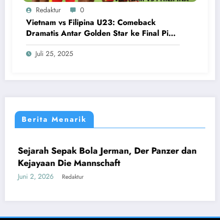
Redaktur
0
Vietnam vs Filipina U23: Comeback
Dramatis Antar Golden Star ke Final Piala
AFF U-23 2025
Juli 25, 2025
Berita Menarik
erman, Der Panzer dan
DUNIA
aft