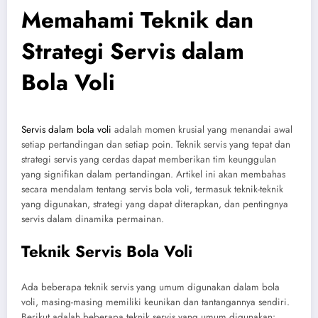
Memahami Teknik dan
Strategi Servis dalam
Bola Voli
Servis dalam bola voli
adalah momen krusial yang menandai awal
setiap pertandingan dan setiap poin. Teknik servis yang tepat dan
strategi servis yang cerdas dapat memberikan tim keunggulan
yang signifikan dalam pertandingan. Artikel ini akan membahas
secara mendalam tentang servis bola voli, termasuk teknik-teknik
yang digunakan, strategi yang dapat diterapkan, dan pentingnya
servis dalam dinamika permainan.
Teknik Servis Bola Voli
Ada beberapa teknik servis yang umum digunakan dalam bola
voli, masing-masing memiliki keunikan dan tantangannya sendiri.
Berikut adalah beberapa teknik servis yang umum digunakan: