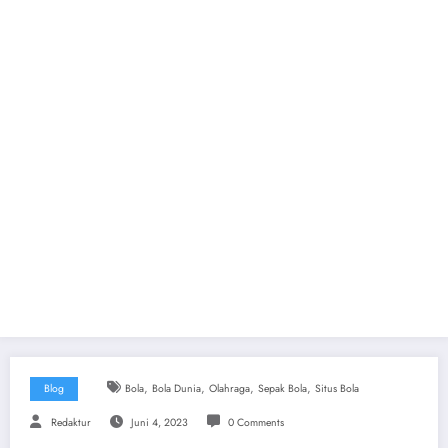
,
,
,
,
Blog
Bola
Bola Dunia
Olahraga
Sepak Bola
Situs Bola
Redaktur
Juni 4, 2023
0 Comments