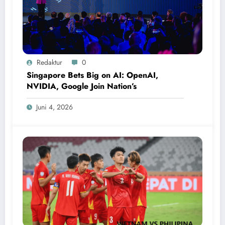
Redaktur
0
Singapore Bets Big on AI: OpenAI,
NVIDIA, Google Join Nation’s
Juni 4, 2026