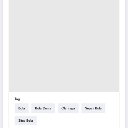
Tag
Bola
Bola Dunia
Olahraga
Sepak Bola
Situs Bola