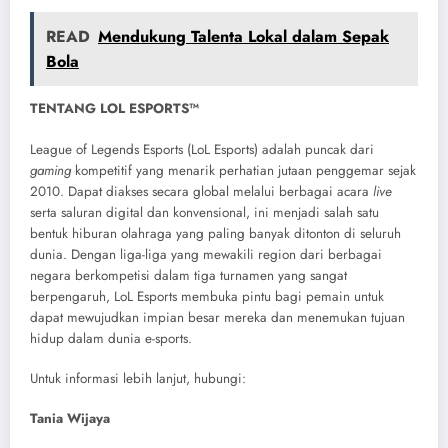
READ
Mendukung Talenta Lokal dalam Sepak
Bola
TENTANG LOL ESPORTS™
League of Legends Esports (LoL Esports) adalah puncak dari
gaming
kompetitif yang menarik perhatian jutaan penggemar sejak
2010. Dapat diakses secara global melalui berbagai acara
live
serta saluran digital dan konvensional, ini menjadi salah satu
bentuk hiburan olahraga yang paling banyak ditonton di seluruh
dunia. Dengan liga-liga yang mewakili region dari berbagai
negara berkompetisi dalam tiga turnamen yang sangat
berpengaruh, LoL Esports membuka pintu bagi pemain untuk
dapat mewujudkan impian besar mereka dan menemukan tujuan
hidup dalam dunia e-sports.
Untuk informasi lebih lanjut, hubungi:
Tania Wijaya