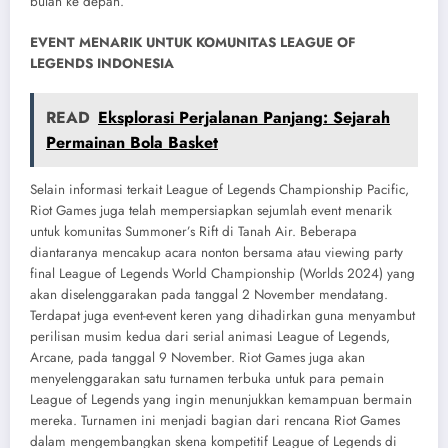
bulan ke depan.
EVENT MENARIK UNTUK KOMUNITAS LEAGUE OF
LEGENDS INDONESIA
READ
Eksplorasi Perjalanan Panjang: Sejarah
Permainan Bola Basket
Selain informasi terkait League of Legends Championship Pacific,
Riot Games juga telah mempersiapkan sejumlah event menarik
untuk komunitas Summoner’s Rift di Tanah Air. Beberapa
diantaranya mencakup acara nonton bersama atau viewing party
final League of Legends World Championship (Worlds 2024) yang
akan diselenggarakan pada tanggal 2 November mendatang.
Terdapat juga event-event keren yang dihadirkan guna menyambut
perilisan musim kedua dari serial animasi League of Legends,
Arcane, pada tanggal 9 November. Riot Games juga akan
menyelenggarakan satu turnamen terbuka untuk para pemain
League of Legends yang ingin menunjukkan kemampuan bermain
mereka. Turnamen ini menjadi bagian dari rencana Riot Games
dalam mengembangkan skena kompetitif League of Legends di