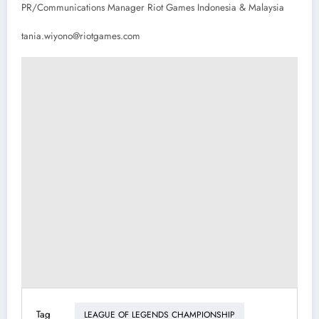
PR/Communications Manager Riot Games Indonesia & Malaysia
tania.wiyono@riotgames.com
Tag
LEAGUE OF LEGENDS CHAMPIONSHIP