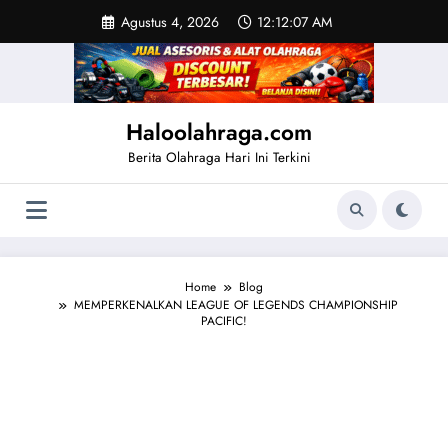
Skip
Agustus 4, 2026
12:12:07 AM
to
content
Haloolahraga.com
Berita Olahraga Hari Ini Terkini
Home
Blog
MEMPERKENALKAN LEAGUE OF LEGENDS CHAMPIONSHIP
PACIFIC!