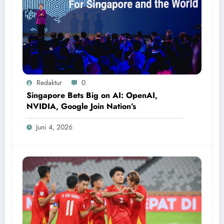
Redaktur
0
Singapore Bets Big on AI: OpenAI,
NVIDIA, Google Join Nation’s
Juni 4, 2026