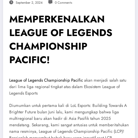
September 2, 2024
0 Comments
MEMPERKENALKAN
LEAGUE OF LEGENDS
CHAMPIONSHIP
PACIFIC!
League of Legends Championship Pacific
akan menjadi salah satu
dari lima liga regional tingkat atas dalam Ekosistem League of
Legends Esports
Diumumkan untuk pertama kali di LoL Esports: Building Towards A
Brighter Future bulan Juni lalu, kami mengungkap bahwa liga
multiregional baru akan hadir di Asia Pasifik tahun 2025
mendatang. Sekarang, kami sangat antusias untuk memberitahukan
nama resminya, League of Legends Championship Pacific (LCP)!
Bersiaplah menyambut babak baru yang inovatif saat LCP