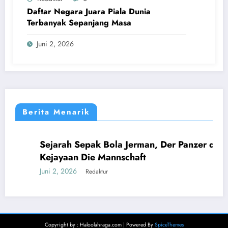
Daftar Negara Juara Piala Dunia
Terbanyak Sepanjang Masa
Juni 2, 2026
Berita Menarik
Sejarah Sepak Bola Jerman, Der Panzer dan
DUNIA
EROPA
Kejayaan Die Mannschaft
Juni 2, 2026
Redaktur
Copyright by : Haloolahraga.com | Powered By
SpiceThemes