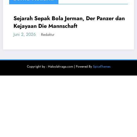
Sejarah Sepak Bola Jerman, Der Panzer dan
DUNIA
EROPA
Kejayaan Die Mannschaft
Juni 2, 2026
Redaktur
Copyright by : Haloolahraga.com | Powered By
SpiceThemes