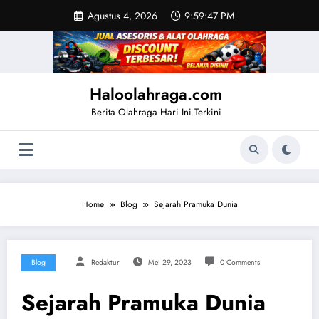
Skip
Agustus 4, 2026
9:59:48 PM
to
content
Haloolahraga.com
Berita Olahraga Hari Ini Terkini
Home
Blog
Sejarah Pramuka Dunia
Blog
Redaktur
Mei 29, 2023
0 Comments
Sejarah Pramuka Dunia