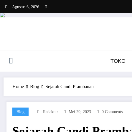
Skip
Agustus 6, 2026
to
content
TOKO
Home
Blog
Sejarah Candi Prambanan
Blog
Redaktur
Mei 29, 2023
0 Comments
Sejarah Candi Pramb