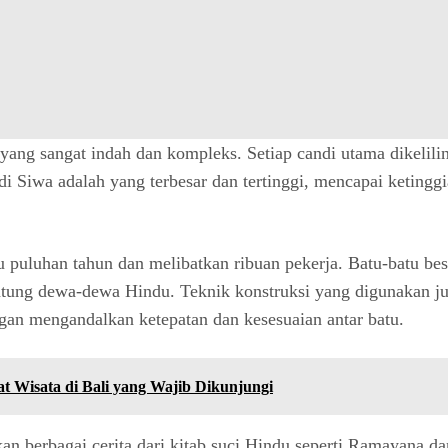
ang sangat indah dan kompleks. Setiap candi utama dikelilin
Siwa adalah yang terbesar dan tertinggi, mencapai ketinggia
luhan tahun dan melibatkan ribuan pekerja. Batu-batu besar
patung dewa-dewa Hindu. Teknik konstruksi yang digunakan j
an mengandalkan ketepatan dan kesesuaian antar batu.
 Wisata di Bali yang Wajib Dikunjungi
 berbagai cerita dari kitab suci Hindu seperti Ramayana dan